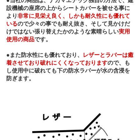
●当社の商品は、ナカマエテック独自の方法で、建
設機械の座席の上からシートカバーを被せる事に
より
非常に見栄え良く、しかも耐久性にも優れて
いる
ので少々の事でも耐え抜き、そして見かけだ
けではない張り替えたかのような素晴らしい
実用
使用の商品
です。
●また防水性にも優れており、
レザーとラバーは癒
着させており破れにくくなっております
ので、も
し使用中に破れても下の防水ラバーが水の含浸を
防ぎます。